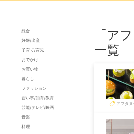
「アフ
総合
妊娠/出産
一覧
子育て/育児
おでかけ
お買い物
暮らし
ファッション
習い事/知育/教育
アフタヌ
芸能/テレビ/映画
音楽
料理