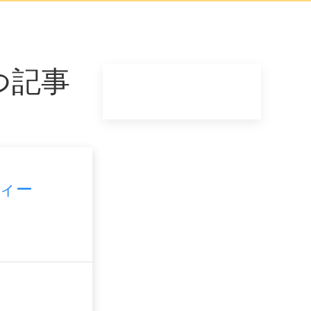
つ記事
ィー