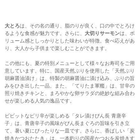
大とろ
は、その名の通り、脂のりが良く、口の中でとろけ
るような食感が魅力です。さらに、
大切りサーモン
は、ボ
リューム感としっかりとした味わいが特徴。食べ応えがあ
り、大人から子供まで楽しむことができます。
この他にも、夏の特別メニューとして様々なお寿司をご用
意しています。特に、国産天然ぶりを使用した「天然ぶり
胡麻醤油漬け」は、特製の胡麻醤油に漬け込み、ぶりの旨
みをひき出した一品。また、「てりたま軍艦」は、甘辛の
照り焼きチキンと、まろやかな卵サラダの絶妙な組み合わ
せが楽しめる人気の逸品です。
ビビットなピリ辛が楽しめる「タレ漬けびん長 青唐辛
子」は、青唐辛子の風味がびん長まぐろの旨味を引き立
て、暑い夏にぴったりな一皿です。さらに、香ばしい「炭
焼きかつおたたき」は、一本釣りの国産かつおを炭焼きす