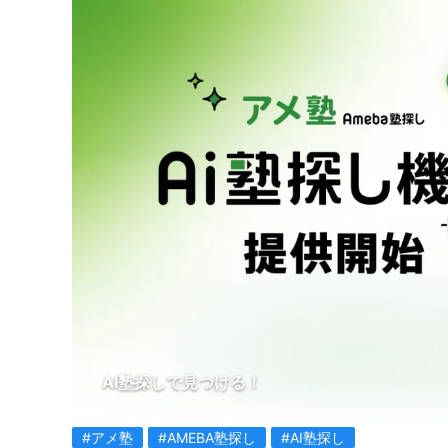
AI塾探しで見つける！
#アメ塾
#AMEBA塾探し
#AI塾探し